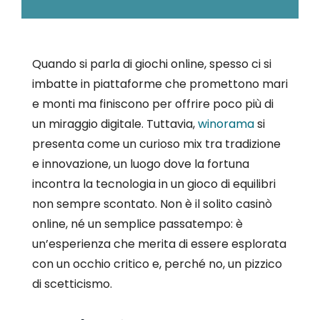
Quando si parla di giochi online, spesso ci si
imbatte in piattaforme che promettono mari
e monti ma finiscono per offrire poco più di
un miraggio digitale. Tuttavia,
winorama
si
presenta come un curioso mix tra tradizione
e innovazione, un luogo dove la fortuna
incontra la tecnologia in un gioco di equilibri
non sempre scontato. Non è il solito casinò
online, né un semplice passatempo: è
un’esperienza che merita di essere esplorata
con un occhio critico e, perché no, un pizzico
di scetticismo.