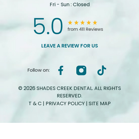
Fri - Sun : Closed
LEAVE A REVIEW FOR US
Follow on:
© 2026 SHADES CREEK DENTAL. ALL RIGHTS
RESERVED.
T & C
|
PRIVACY POLICY
|
SITE MAP