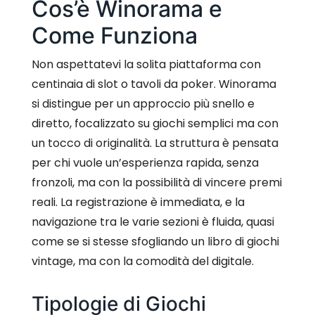
Cos’è Winorama e
Come Funziona
Non aspettatevi la solita piattaforma con
centinaia di slot o tavoli da poker. Winorama
si distingue per un approccio più snello e
diretto, focalizzato su giochi semplici ma con
un tocco di originalità. La struttura è pensata
per chi vuole un’esperienza rapida, senza
fronzoli, ma con la possibilità di vincere premi
reali. La registrazione è immediata, e la
navigazione tra le varie sezioni è fluida, quasi
come se si stesse sfogliando un libro di giochi
vintage, ma con la comodità del digitale.
Tipologie di Giochi