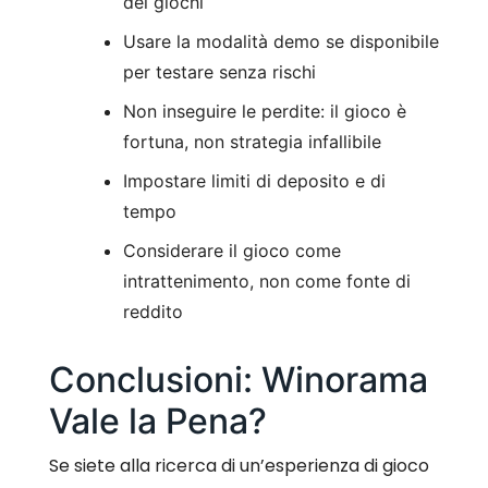
dei giochi
Usare la modalità demo se disponibile
per testare senza rischi
Non inseguire le perdite: il gioco è
fortuna, non strategia infallibile
Impostare limiti di deposito e di
tempo
Considerare il gioco come
intrattenimento, non come fonte di
reddito
Conclusioni: Winorama
Vale la Pena?
Se siete alla ricerca di un’esperienza di gioco