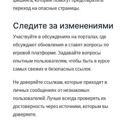
фишинга, которые помогут предотвратить
переход на опасные страницы.
Следите за изменениями
Участвуйте в обсуждениях на порталах, где
обсуждают обновления и ставят вопросы по
игровой платформе. Задавайте вопросы
опытным пользователям, чтобы быть в курсе
самых свежих и безопасных ссылок.
Не доверяйте ссылкам, которые приходят в
личных сообщениях от незнакомых
пользователей. Лучше всегда проверять их
достоверность через источники, которым вы
доверяете.