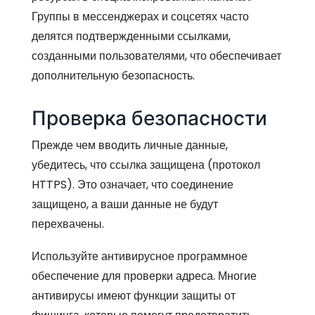
Группы в мессенджерах и соцсетях часто
делятся подтвержденными ссылками,
созданными пользователями, что обеспечивает
дополнительную безопасность.
Проверка безопасности
Прежде чем вводить личные данные,
убедитесь, что ссылка защищена (протокол
HTTPS). Это означает, что соединение
защищено, а ваши данные не будут
перехвачены.
Используйте антивирусное программное
обеспечение для проверки адреса. Многие
антивирусы имеют функции защиты от