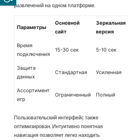
развлечений на одном платформе.
Основной
Зеркальная
Параметры
сайт
версия
Время
15-30 сек
5-10 сек
подключения
Защита
Стандартная
Усиленная
данных
Ассортимент
Ограниченный
Полный
игр
Пользовательский интерфейс также
оптимизирован. Интуитивно понятная
навигация позволяет легко находить