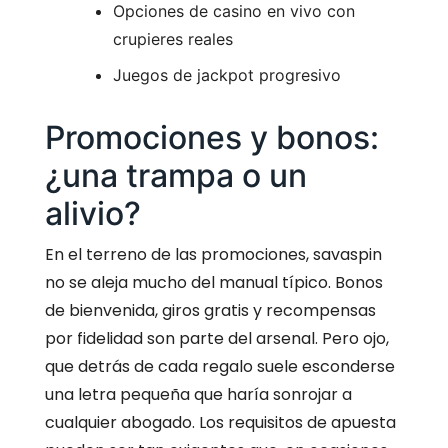
Opciones de casino en vivo con
crupieres reales
Juegos de jackpot progresivo
Promociones y bonos:
¿una trampa o un
alivio?
En el terreno de las promociones, savaspin
no se aleja mucho del manual típico. Bonos
de bienvenida, giros gratis y recompensas
por fidelidad son parte del arsenal. Pero ojo,
que detrás de cada regalo suele esconderse
una letra pequeña que haría sonrojar a
cualquier abogado. Los requisitos de apuesta