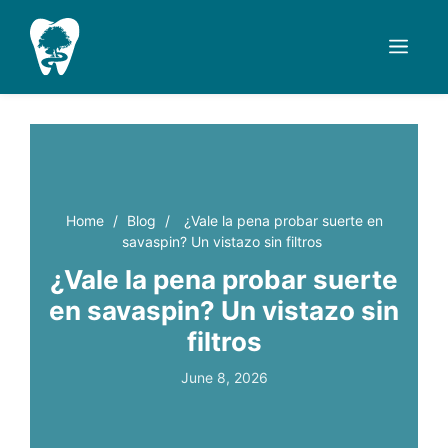
Skip
to
Men
content
Home
/
Blog
/
¿Vale la pena probar suerte en
savaspin? Un vistazo sin filtros
¿Vale la pena probar suerte
en savaspin? Un vistazo sin
filtros
June 8, 2026