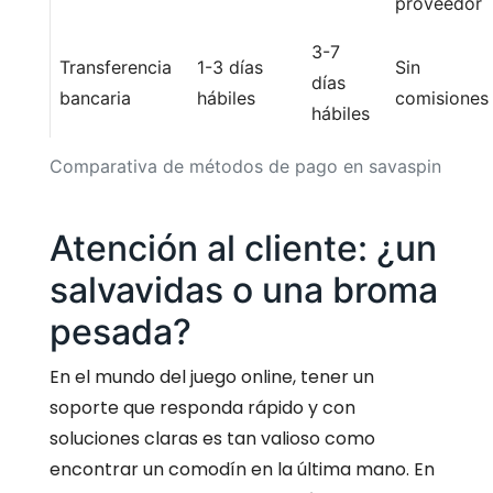
proveedor
3-7
Transferencia
1-3 días
Sin
días
bancaria
hábiles
comisiones
hábiles
Comparativa de métodos de pago en savaspin
Atención al cliente: ¿un
salvavidas o una broma
pesada?
En el mundo del juego online, tener un
soporte que responda rápido y con
soluciones claras es tan valioso como
encontrar un comodín en la última mano. En