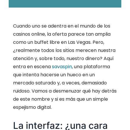
Cuando uno se adentra en el mundo de los
casinos online, la oferta parece tan amplia
como un buffet libre en Las Vegas. Pero,
¿realmente todos los sitios merecen nuestra
atención y, sobre todo, nuestro dinero? Aquí
entra en escena
savaspin
, una plataforma
que intenta hacerse un hueco en un
mercado saturado y, a veces, demasiado
ruidoso. Vamos a desmenuzar qué hay detrás
de este nombre y si es más que un simple
espejismo digital.
La interfaz: ¿una cara