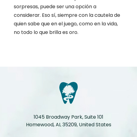
sorpresas, puede ser una opción a
considerar. Eso sí, siempre con la cautela de
quien sabe que en el juego, como en la vida,
no todo lo que brilla es oro.
1045 Broadway Park, Suite 101
Homewood, AL 35209, United States