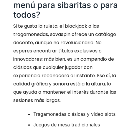
menú para sibaritas o para
todos?
Si te gusta la ruleta, el blackjack o las
tragamonedas, savaspin ofrece un catálogo
decente, aunque no revolucionario. No
esperes encontrar títulos exclusivos o
innovadores; más bien, es un compendio de
clásicos que cualquier jugador con
experiencia reconocerá al instante. Eso sí, la
calidad gráfica y sonora está a la altura, lo
que ayuda a mantener el interés durante las
sesiones más largas.
Tragamonedas clásicas y video slots
Juegos de mesa tradicionales