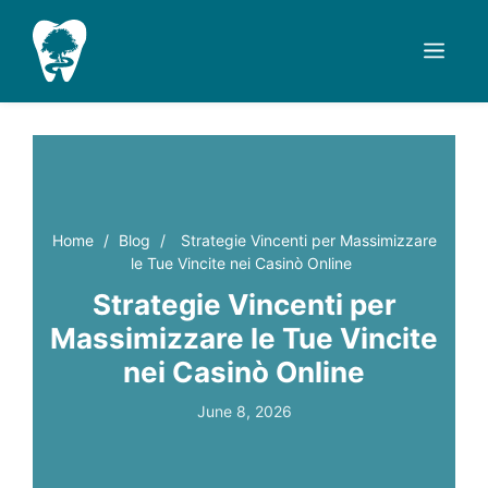
Skip
to
Men
content
Home
/
Blog
/
Strategie Vincenti per Massimizzare
le Tue Vincite nei Casinò Online
Strategie Vincenti per
Massimizzare le Tue Vincite
nei Casinò Online
June 8, 2026