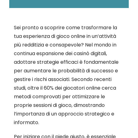
Sei pronto a scoprire come trasformare la
tua esperienza di gioco online in un’attività
più redditizia e consapevole? Nel mondo in
continua espansione dei casinò digitali,
adottare strategie efficaci è fondamentale
per aumentare le probabilità di successo e
gestire i rischi associati. Secondo recenti
studi, oltre il 60% dei giocatori online cerca
metodi comprovati per ottimizzare le
proprie sessioni di gioco, dimostrando
l’importanza di un approccio strategico e
informato.
Per iniziare con il piede giusto, è essenziale