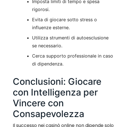
Imposta limiti di tempo e spesa
rigorosi.
Evita di giocare sotto stress o
influenze esterne.
Utilizza strumenti di autoesclusione
se necessario.
Cerca supporto professionale in caso
di dipendenza.
Conclusioni: Giocare
con Intelligenza per
Vincere con
Consapevolezza
Il successo nei casinò online non dipende solo