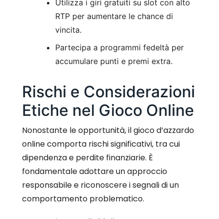
Utilizza i giri gratuiti su slot con alto
RTP per aumentare le chance di
vincita.
Partecipa a programmi fedeltà per
accumulare punti e premi extra.
Rischi e Considerazioni
Etiche nel Gioco Online
Nonostante le opportunità, il gioco d’azzardo
online comporta rischi significativi, tra cui
dipendenza e perdite finanziarie. È
fondamentale adottare un approccio
responsabile e riconoscere i segnali di un
comportamento problematico.