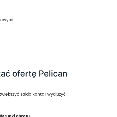
sowymi.
ać ofertę Pelican
zwiększyć saldo konta i wydłużyć
Warunki obrotu