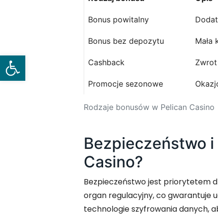
Bonus powitalny
Dodat
Bonus bez depozytu
Mała 
Open toolbar
Cashback
Zwrot
Promocje sezonowe
Okazj
Rodzaje bonusów w Pelican Casino
Bezpieczeństwo i 
Casino?
Bezpieczeństwo jest priorytetem d
organ regulacyjny, co gwarantuje u
technologie szyfrowania danych, a