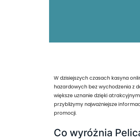
W dzisiejszych czasach kasyna onl
hazardowych bez wychodzenia z do
większe uznanie dzięki atrakcyjny
przybliżymy najważniejsze informac
promocji.
Co wyróżnia Pelic