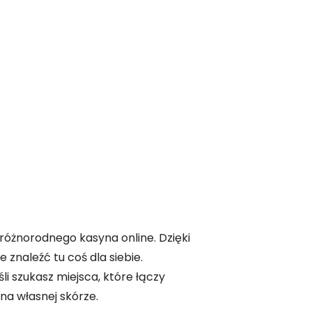
różnorodnego kasyna online. Dzięki
 znaleźć tu coś dla siebie.
li szukasz miejsca, które łączy
 na własnej skórze.