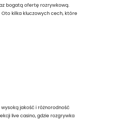
oraz bogatą ofertę rozrywkową.
. Oto kilka kluczowych cech, które
 wysoką jakość i różnorodność
cji live casino, gdzie rozgrywka