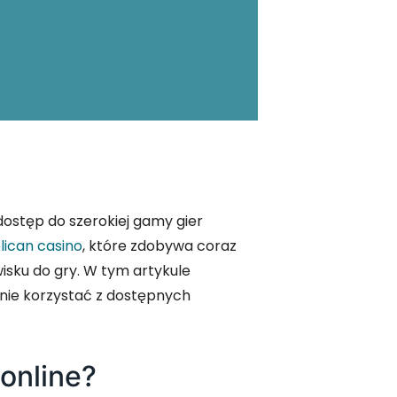
dostęp do szerokiej gamy gier
lican casino
, które zdobywa coraz
isku do gry. W tym artykule
wnie korzystać z dostępnych
 online?