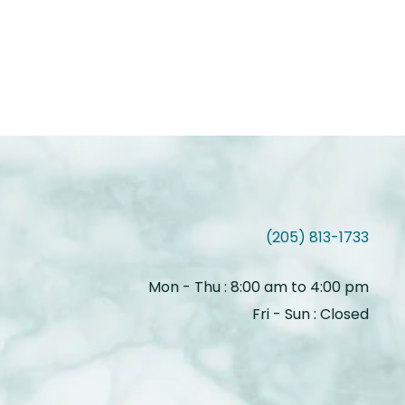
(205) 813-1733
Mon - Thu : 8:00 am to 4:00 pm
Fri - Sun : Closed