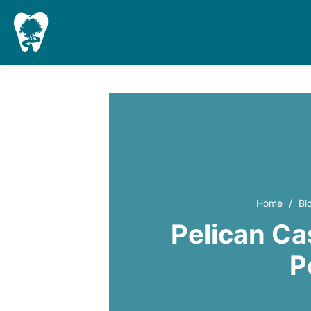
Skip
to
content
Home
/
Bl
Pelican C
P