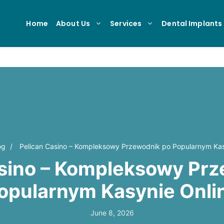
Home
About Us
Services
Dental Implants
og
/
Pelican Casino – Kompleksowy Przewodnik po Popularnym Kas
asino – Kompleksowy Prz
opularnym Kasynie Onli
June 8, 2026