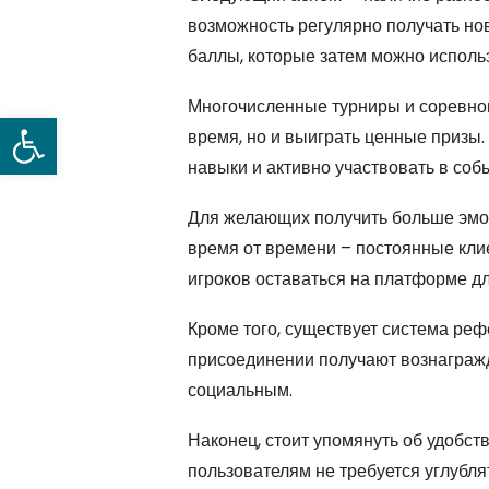
возможность регулярно получать но
баллы, которые затем можно исполь
Многочисленные турниры и соревнов
Open toolbar
время, но и выиграть ценные призы
навыки и активно участвовать в со
Для желающих получить больше эмоц
время от времени – постоянные кли
игроков оставаться на платформе д
Кроме того, существует система ре
присоединении получают вознагражд
социальным.
Наконец, стоит упомянуть об удобст
пользователям не требуется углубля