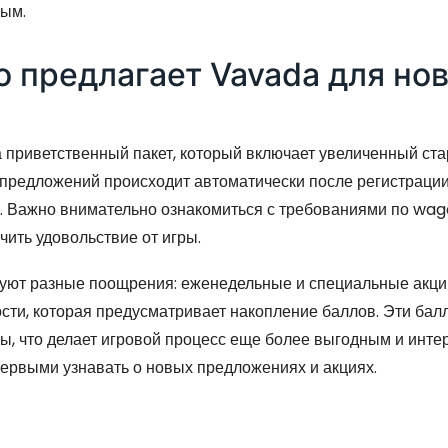
ным.
о предлагает Vavada для но
а приветственный пакет, который включает увеличенный ст
 предложений происходит автоматически после регистрации
я. Важно внимательно ознакомиться с требованиями по wag
ить удовольствие от игры.
уют разные поощрения: еженедельные и специальные акции
ости, которая предусматривает накопление баллов. Эти ба
ы, что делает игровой процесс еще более выгодным и инте
первыми узнавать о новых предложениях и акциях.