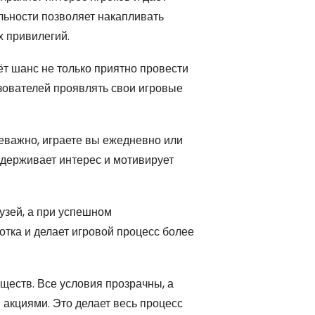
ьности позволяет накапливать
х привилегий.
т шанс не только приятно провести
зователей проявлять свои игровые
еважно, играете вы ежедневно или
ддерживает интерес и мотивирует
узей, а при успешном
тка и делает игровой процесс более
ществ. Все условия прозрачны, а
 акциями. Это делает весь процесс