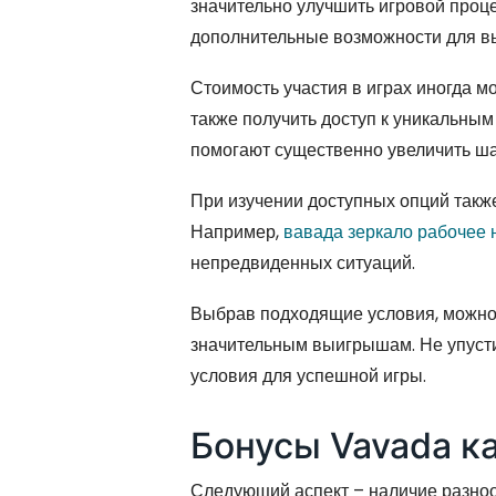
значительно улучшить игровой проце
дополнительные возможности для 
Стоимость участия в играх иногда м
также получить доступ к уникальным
помогают существенно увеличить ша
При изучении доступных опций также
Например,
вавада зеркало рабочее 
непредвиденных ситуаций.
Выбрав подходящие условия, можно 
значительным выигрышам. Не упусти
условия для успешной игры.
Бонусы Vavada к
Следующий аспект – наличие разноо