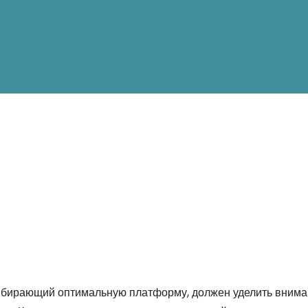
ыбирающий оптимальную платформу, должен уделить внима