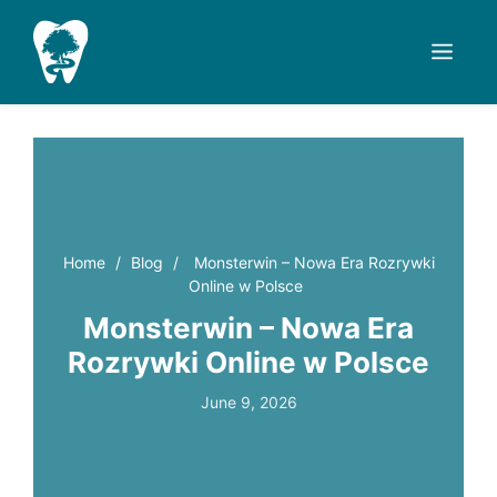
Skip
to
Men
content
Home
/
Blog
/
Monsterwin – Nowa Era Rozrywki
Online w Polsce
Monsterwin – Nowa Era
Rozrywki Online w Polsce
June 9, 2026