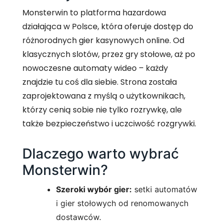
Monsterwin to platforma hazardowa
działająca w Polsce, która oferuje dostęp do
różnorodnych gier kasynowych online. Od
klasycznych slotów, przez gry stołowe, aż po
nowoczesne automaty wideo – każdy
znajdzie tu coś dla siebie. Strona została
zaprojektowana z myślą o użytkownikach,
którzy cenią sobie nie tylko rozrywkę, ale
także bezpieczeństwo i uczciwość rozgrywki.
Dlaczego warto wybrać
Monsterwin?
Szeroki wybór gier:
setki automatów
i gier stołowych od renomowanych
dostawców.