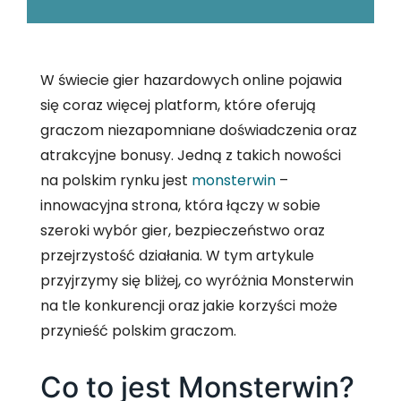
W świecie gier hazardowych online pojawia
się coraz więcej platform, które oferują
graczom niezapomniane doświadczenia oraz
atrakcyjne bonusy. Jedną z takich nowości
na polskim rynku jest
monsterwin
–
innowacyjna strona, która łączy w sobie
szeroki wybór gier, bezpieczeństwo oraz
przejrzystość działania. W tym artykule
przyjrzymy się bliżej, co wyróżnia Monsterwin
na tle konkurencji oraz jakie korzyści może
przynieść polskim graczom.
Co to jest Monsterwin?