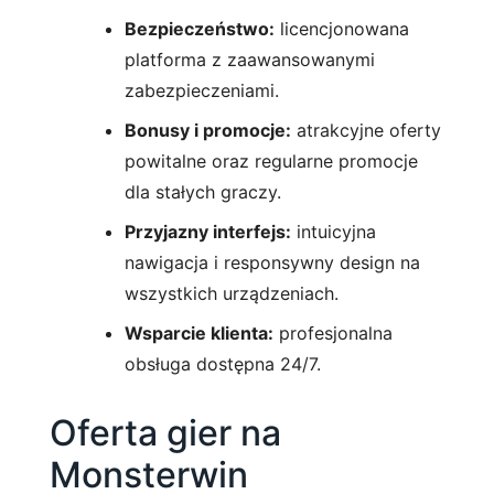
Bezpieczeństwo:
licencjonowana
platforma z zaawansowanymi
zabezpieczeniami.
Bonusy i promocje:
atrakcyjne oferty
powitalne oraz regularne promocje
dla stałych graczy.
Przyjazny interfejs:
intuicyjna
nawigacja i responsywny design na
wszystkich urządzeniach.
Wsparcie klienta:
profesjonalna
obsługa dostępna 24/7.
Oferta gier na
Monsterwin