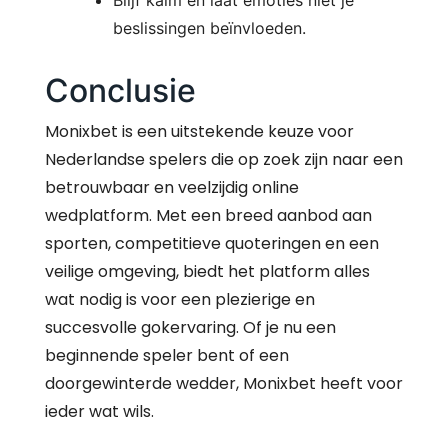
Blijf kalm en laat emoties niet je
beslissingen beïnvloeden.
Conclusie
Monixbet is een uitstekende keuze voor
Nederlandse spelers die op zoek zijn naar een
betrouwbaar en veelzijdig online
wedplatform. Met een breed aanbod aan
sporten, competitieve quoteringen en een
veilige omgeving, biedt het platform alles
wat nodig is voor een plezierige en
succesvolle gokervaring. Of je nu een
beginnende speler bent of een
doorgewinterde wedder, Monixbet heeft voor
ieder wat wils.