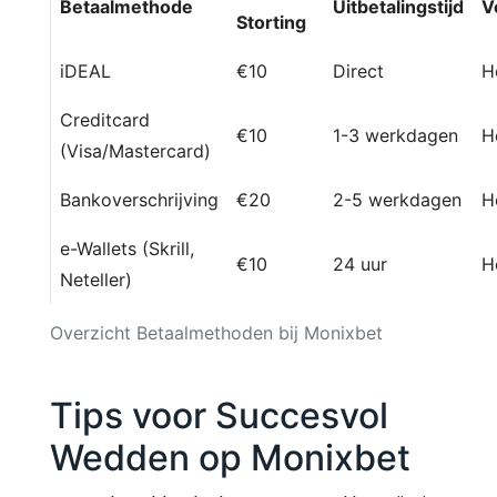
Betaalmethode
Uitbetalingstijd
V
Storting
iDEAL
€10
Direct
H
Creditcard
€10
1-3 werkdagen
H
(Visa/Mastercard)
Bankoverschrijving
€20
2-5 werkdagen
H
e-Wallets (Skrill,
€10
24 uur
H
Neteller)
Overzicht Betaalmethoden bij Monixbet
Tips voor Succesvol
Wedden op Monixbet