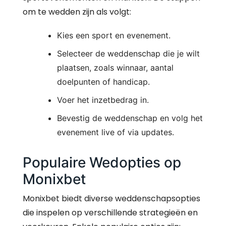
om te wedden zijn als volgt:
Kies een sport en evenement.
Selecteer de weddenschap die je wilt
plaatsen, zoals winnaar, aantal
doelpunten of handicap.
Voer het inzetbedrag in.
Bevestig de weddenschap en volg het
evenement live of via updates.
Populaire Wedopties op
Monixbet
Monixbet biedt diverse weddenschapsopties
die inspelen op verschillende strategieën en