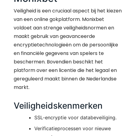
Veiligheid is een cruciaal aspect bij het kiezen
van een online gokplatform. Monixbet
voldoet aan strenge veiligheidsnormen en
maakt gebruik van geavanceerde
encryptietechnologieën om de persoonlijke
en financiële gegevens van spelers te
beschermen. Bovendien beschikt het
platform over een licentie die het legaal en
gereguleerd maakt binnen de Nederlandse
markt.
Veiligheidskenmerken
SSL-encryptie voor databeveiliging.
Verificatieprocessen voor nieuwe