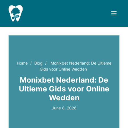
Skip
to
Men
content
Home
/
Blog
/
Monixbet Nederland: De Ultieme
Gids voor Online Wedden
Monixbet Nederland: De
Ultieme Gids voor Online
Wedden
June 8, 2026