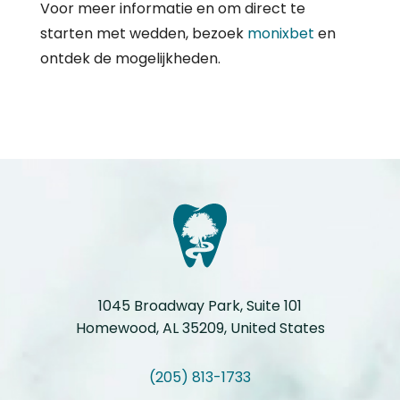
Voor meer informatie en om direct te
starten met wedden, bezoek
monixbet
en
ontdek de mogelijkheden.
1045 Broadway Park, Suite 101
Homewood, AL 35209, United States
(205) 813-1733