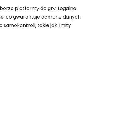
orze platformy do gry. Legalne
ne, co gwarantuje ochronę danych
amokontroli, takie jak limity