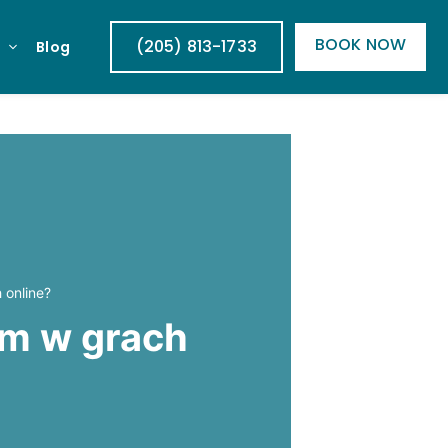
BOOK NOW
(205) 813-1733
Blog
 online?
em w grach