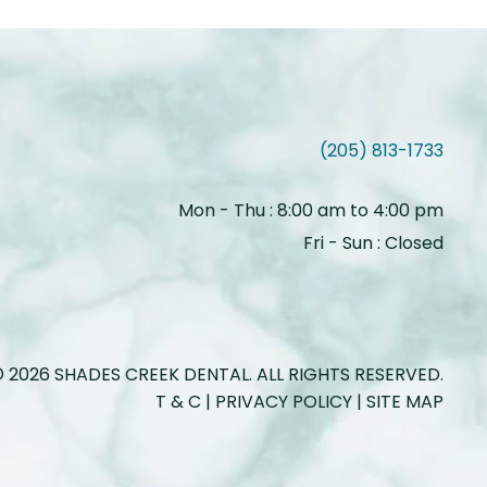
(205) 813-1733
Mon - Thu : 8:00 am to 4:00 pm
Fri - Sun : Closed
 2026 SHADES CREEK DENTAL. ALL RIGHTS RESERVED.
T & C
|
PRIVACY POLICY
|
SITE MAP