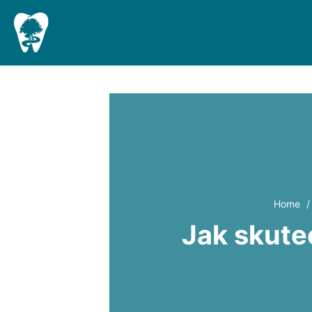
Skip
to
content
Home
/
Jak skute