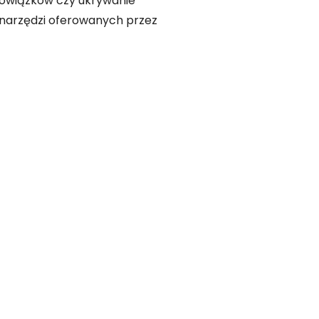
bowiązków czy ukrywanie
b narzędzi oferowanych przez