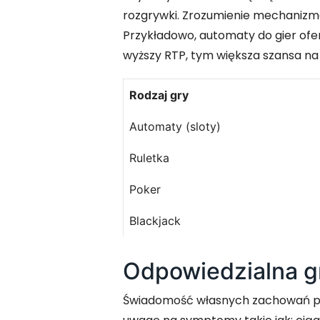
rozgrywki. Zrozumienie mechanizmów
Przykładowo, automaty do gier ofer
wyższy RTP, tym większa szansa n
Rodzaj gry
Automaty (sloty)
Ruletka
Poker
Blackjack
Odpowiedzialna g
Świadomość własnych zachowań pod