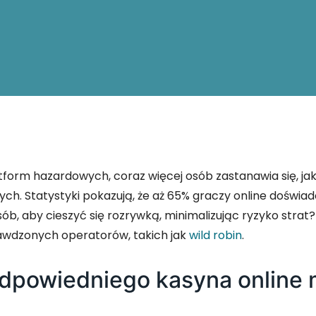
form hazardowych, coraz więcej osób zastanawia się, jak
ych. Statystyki pokazują, że aż 65% graczy online doświ
sób, aby cieszyć się rozrywką, minimalizując ryzyko str
rawdzonych operatorów, takich jak
wild robin
.
dpowiedniego kasyna online