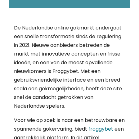
De Nederlandse online gokmarkt ondergaat
een snelle transformatie sinds de regulering
in 2021. Nieuwe aanbieders betreden de
markt met innovatieve concepten en frisse
ideeën, en een van de meest opvallende
nieuwkomers is Froggybet. Met een
gebruiksvriendelijke interface en een breed
scala aan gokmogelijkheden, heeft deze site
snel de aandacht getrokken van
Nederlandse spelers.
Voor wie op zoek is naar een betrouwbare en
spannende gokervaring, biedt
froggybet
een
aantrekkelijk platform. In dit artikel