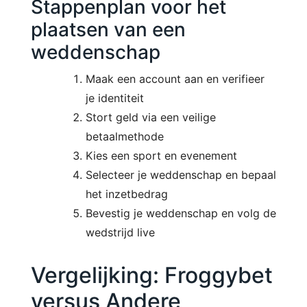
Stappenplan voor het
plaatsen van een
weddenschap
Maak een account aan en verifieer
je identiteit
Stort geld via een veilige
betaalmethode
Kies een sport en evenement
Selecteer je weddenschap en bepaal
het inzetbedrag
Bevestig je weddenschap en volg de
wedstrijd live
Vergelijking: Froggybet
versus Andere