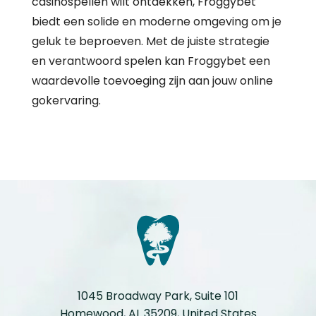
casinospellen wilt ontdekken, Froggybet
biedt een solide en moderne omgeving om je
geluk te beproeven. Met de juiste strategie
en verantwoord spelen kan Froggybet een
waardevolle toevoeging zijn aan jouw online
gokervaring.
1045 Broadway Park, Suite 101
Homewood, AL 35209, United States