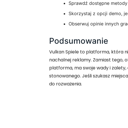
Sprawdź dostępne metody pł
Skorzystaj z opcji demo, je
Obserwuj opinie innych gra
Podsumowanie
Vulkan Spiele to platforma, która 
nachalnej reklamy. Zamiast tego, of
platforma, ma swoje wady i zalety,
stonowanego. Jeśli szukasz miejsca
do rozważenia.