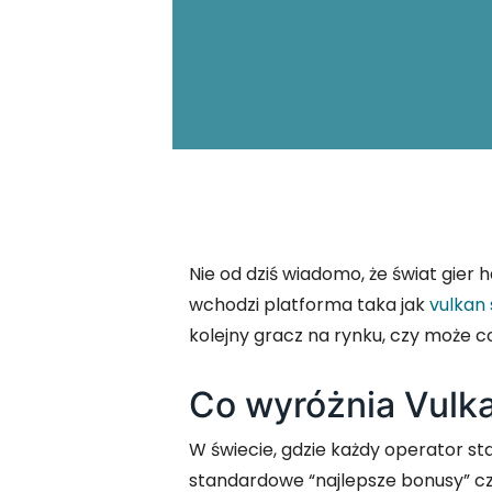
Nie od dziś wiadomo, że świat gier
wchodzi platforma taka jak
vulkan 
kolejny gracz na rynku, czy może 
Co wyróżnia Vulka
W świecie, gdzie każdy operator star
standardowe “najlepsze bonusy” czy