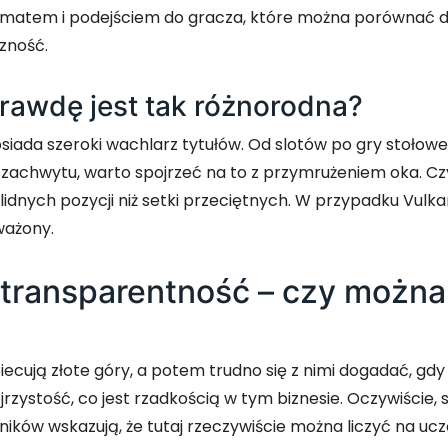
matem i podejściem do gracza, które można porównać do 
czność.
prawdę jest tak różnorodna?
osiada szeroki wachlarz tytułów. Od slotów po gry stołowe 
achwytu, warto spojrzeć na to z przymrużeniem oka. Czy
lidnych pozycji niż setki przeciętnych. W przypadku Vulkan
ważony.
transparentność – czy można
obiecują złote góry, a potem trudno się z nimi dogadać, gd
ejrzystość, co jest rzadkością w tym biznesie. Oczywiście
ników wskazują, że tutaj rzeczywiście można liczyć na ucz