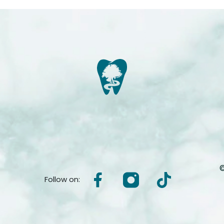
©
Follow on: