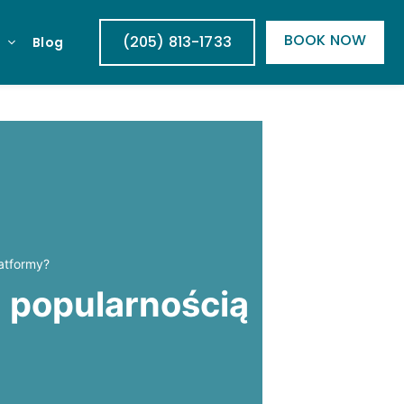
BOOK NOW
(205) 813-1733
Blog
latformy?
a popularnością