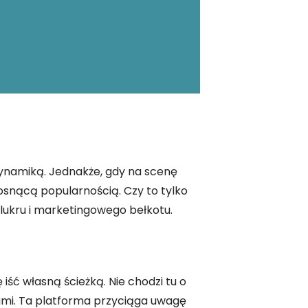
dynamiką. Jednakże, gdy na scenę
 rosnącą popularnością. Czy to tylko
lukru i marketingowego bełkotu.
 iść własną ścieżką. Nie chodzi tu o
nami. Ta platforma przyciąga uwagę