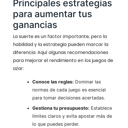
Principales estrategias
para aumentar tus
ganancias
La suerte es un factor importante, pero la
habilidad y la estrategia pueden marcar la
diferencia. Aquí algunas recomendaciones
para mejorar el rendimiento en los juegos de
azar:
Conoce las reglas:
Dominar las
normas de cada juego es esencial
para tomar decisiones acertadas.
Gestiona tu presupuesto:
Establece
límites claros y evita apostar más de
lo que puedes perder.