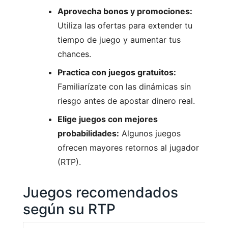
Aprovecha bonos y promociones:
Utiliza las ofertas para extender tu
tiempo de juego y aumentar tus
chances.
Practica con juegos gratuitos:
Familiarízate con las dinámicas sin
riesgo antes de apostar dinero real.
Elige juegos con mejores
probabilidades:
Algunos juegos
ofrecen mayores retornos al jugador
(RTP).
Juegos recomendados
según su RTP