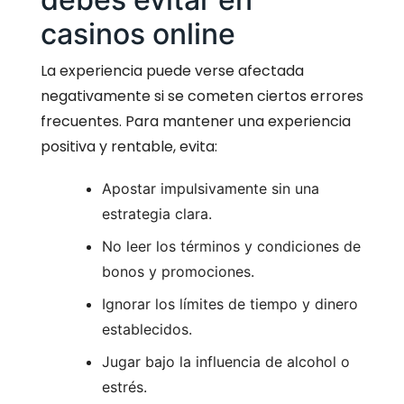
casinos online
La experiencia puede verse afectada
negativamente si se cometen ciertos errores
frecuentes. Para mantener una experiencia
positiva y rentable, evita:
Apostar impulsivamente sin una
estrategia clara.
No leer los términos y condiciones de
bonos y promociones.
Ignorar los límites de tiempo y dinero
establecidos.
Jugar bajo la influencia de alcohol o
estrés.