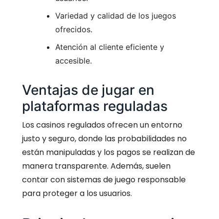
Variedad y calidad de los juegos
ofrecidos.
Atención al cliente eficiente y
accesible.
Ventajas de jugar en
plataformas reguladas
Los casinos regulados ofrecen un entorno
justo y seguro, donde las probabilidades no
están manipuladas y los pagos se realizan de
manera transparente. Además, suelen
contar con sistemas de juego responsable
para proteger a los usuarios.