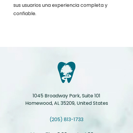
sus usuarios una experiencia completa y
confiable.
1045 Broadway Park, Suite 101
Homewood, AL 35209, United States
(205) 813-1733