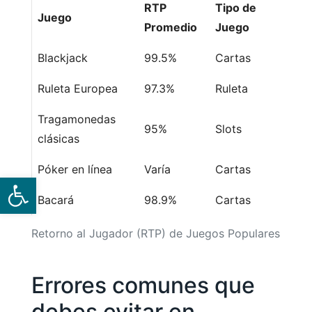
RTP
Tipo de
Juego
Promedio
Juego
Blackjack
99.5%
Cartas
Ruleta Europea
97.3%
Ruleta
Tragamonedas
95%
Slots
clásicas
Póker en línea
Varía
Cartas
Open toolbar
Bacará
98.9%
Cartas
Retorno al Jugador (RTP) de Juegos Populares
Errores comunes que
debes evitar en