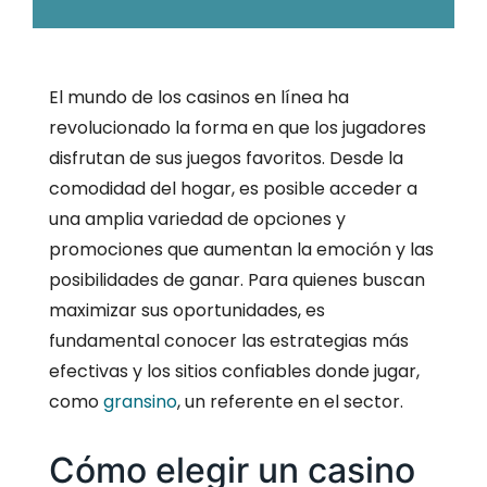
El mundo de los casinos en línea ha
revolucionado la forma en que los jugadores
disfrutan de sus juegos favoritos. Desde la
comodidad del hogar, es posible acceder a
una amplia variedad de opciones y
promociones que aumentan la emoción y las
posibilidades de ganar. Para quienes buscan
maximizar sus oportunidades, es
fundamental conocer las estrategias más
efectivas y los sitios confiables donde jugar,
como
gransino
, un referente en el sector.
Cómo elegir un casino