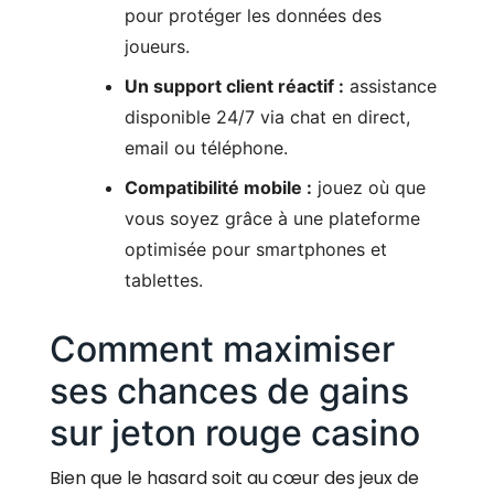
pour protéger les données des
joueurs.
Un support client réactif :
assistance
disponible 24/7 via chat en direct,
email ou téléphone.
Compatibilité mobile :
jouez où que
vous soyez grâce à une plateforme
optimisée pour smartphones et
tablettes.
Comment maximiser
ses chances de gains
sur jeton rouge casino
Bien que le hasard soit au cœur des jeux de