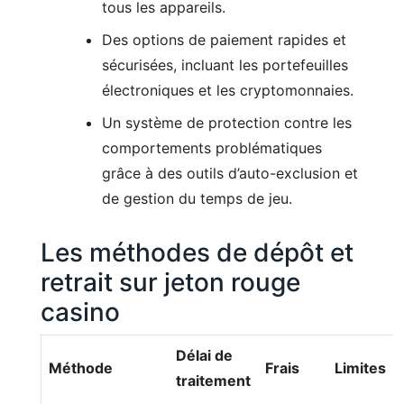
tous les appareils.
Des options de paiement rapides et
sécurisées, incluant les portefeuilles
électroniques et les cryptomonnaies.
Un système de protection contre les
comportements problématiques
grâce à des outils d’auto-exclusion et
de gestion du temps de jeu.
Les méthodes de dépôt et
retrait sur jeton rouge
casino
Délai de
Méthode
Frais
Limites
traitement