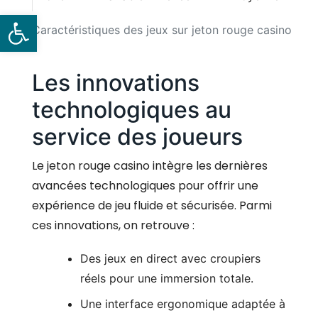
Open toolbar
Caractéristiques des jeux sur jeton rouge casino
Les innovations
technologiques au
service des joueurs
Le jeton rouge casino intègre les dernières
avancées technologiques pour offrir une
expérience de jeu fluide et sécurisée. Parmi
ces innovations, on retrouve :
Des jeux en direct avec croupiers
réels pour une immersion totale.
Une interface ergonomique adaptée à