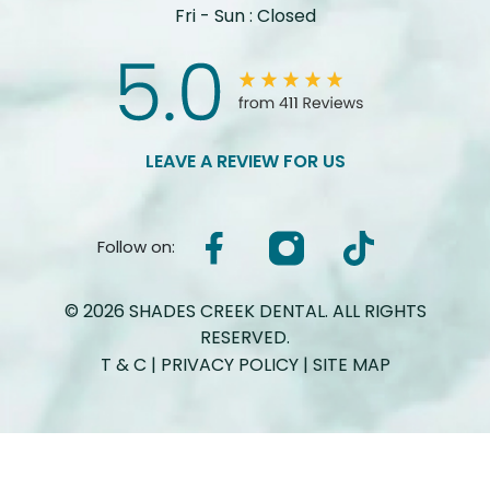
Fri - Sun : Closed
LEAVE A REVIEW FOR US
Follow on:
© 2026 SHADES CREEK DENTAL. ALL RIGHTS
RESERVED.
T & C
|
PRIVACY POLICY
|
SITE MAP