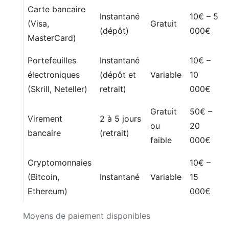
Carte bancaire
Instantané
10€ – 5
(Visa,
Gratuit
(dépôt)
000€
MasterCard)
Portefeuilles
Instantané
10€ –
électroniques
(dépôt et
Variable
10
(Skrill, Neteller)
retrait)
000€
Gratuit
50€ –
Virement
2 à 5 jours
ou
20
bancaire
(retrait)
faible
000€
Cryptomonnaies
10€ –
(Bitcoin,
Instantané
Variable
15
Ethereum)
000€
Moyens de paiement disponibles