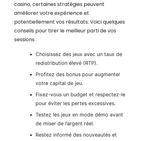
casino, certaines stratégies peuvent
améliorer votre expérience et
potentiellement vos résultats. Voici quelques
conseils pour tirer le meilleur parti de vos
sessions :
Choisissez des jeux avec un taux de
redistribution élevé (RTP).
Profitez des bonus pour augmenter
votre capital de jeu.
Fixez-vous un budget et respectez-le
pour éviter les pertes excessives.
Testez les jeux en mode démo avant
de miser de l’argent réel.
Restez informé des nouveautés et