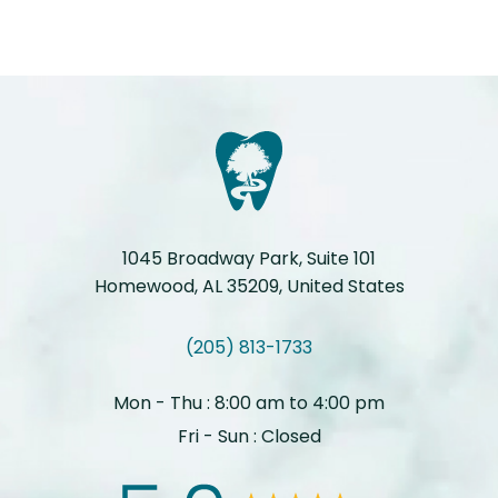
1045 Broadway Park, Suite 101
Homewood, AL 35209, United States
(205) 813-1733
Mon - Thu : 8:00 am to 4:00 pm
Fri - Sun : Closed