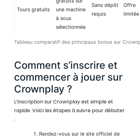
gratuits sur
Sans dépôt
Offre
Tours gratuits
une machine
requis
limitée
à sous
sélectionnée
Tableau comparatif des principaux bonus sur Crown
Comment s’inscrire et
commencer à jouer sur
Crownplay ?
L’inscription sur Crownplay est simple et
rapide. Voici les étapes à suivre pour débuter
:
Rendez-vous sur le site officiel de