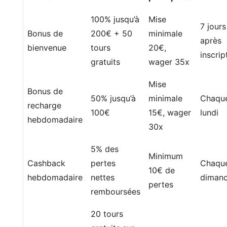
100% jusqu’à
Mise
7 jours
Bonus de
200€ + 50
minimale
après
bienvenue
tours
20€,
inscrip
gratuits
wager 35x
Mise
Bonus de
50% jusqu’à
minimale
Chaqu
recharge
100€
15€, wager
lundi
hebdomadaire
30x
5% des
Minimum
Cashback
pertes
Chaqu
10€ de
hebdomadaire
nettes
diman
pertes
remboursées
20 tours