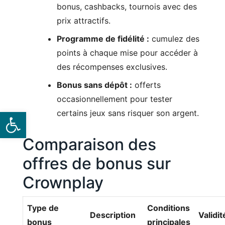
bonus, cashbacks, tournois avec des
prix attractifs.
Programme de fidélité :
cumulez des
points à chaque mise pour accéder à
des récompenses exclusives.
Bonus sans dépôt :
offerts
occasionnellement pour tester
Open toolbar
certains jeux sans risquer son argent.
Comparaison des
offres de bonus sur
Crownplay
Type de
Conditions
Description
Validit
bonus
principales