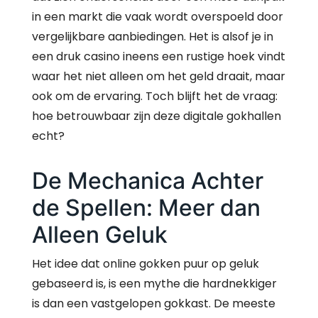
in een markt die vaak wordt overspoeld door
vergelijkbare aanbiedingen. Het is alsof je in
een druk casino ineens een rustige hoek vindt
waar het niet alleen om het geld draait, maar
ook om de ervaring. Toch blijft het de vraag:
hoe betrouwbaar zijn deze digitale gokhallen
echt?
De Mechanica Achter
de Spellen: Meer dan
Alleen Geluk
Het idee dat online gokken puur op geluk
gebaseerd is, is een mythe die hardnekkiger
is dan een vastgelopen gokkast. De meeste