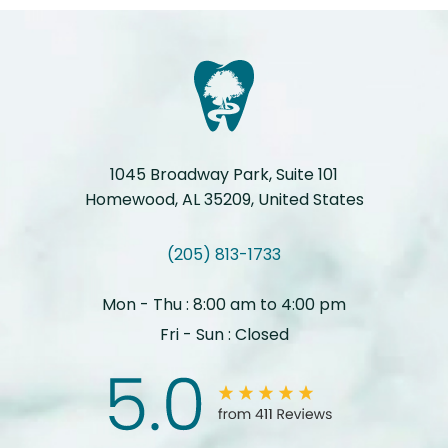
1045 Broadway Park, Suite 101
Homewood, AL 35209, United States
(205) 813-1733
Mon - Thu : 8:00 am to 4:00 pm
Fri - Sun : Closed