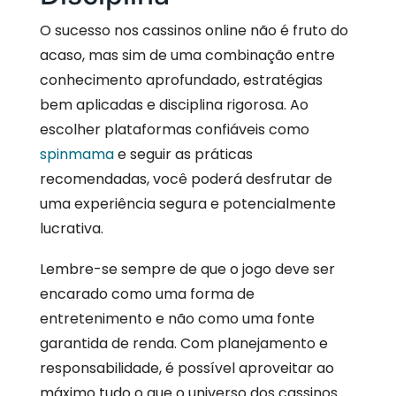
O sucesso nos cassinos online não é fruto do
acaso, mas sim de uma combinação entre
conhecimento aprofundado, estratégias
bem aplicadas e disciplina rigorosa. Ao
escolher plataformas confiáveis como
spinmama
e seguir as práticas
recomendadas, você poderá desfrutar de
uma experiência segura e potencialmente
lucrativa.
Lembre-se sempre de que o jogo deve ser
encarado como uma forma de
entretenimento e não como uma fonte
garantida de renda. Com planejamento e
responsabilidade, é possível aproveitar ao
máximo tudo o que o universo dos cassinos