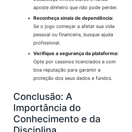
aposte dinheiro que não pode perder.
Reconheça sinais de dependência:
Se o jogo começar a afetar sua vida
pessoal ou financeira, busque ajuda
profissional.
Verifique a segurança da plataforma:
Opte por cassinos licenciados e com
boa reputação para garantir a
proteção dos seus dados e fundos.
Conclusão: A
Importância do
Conhecimento e da
Disciplina