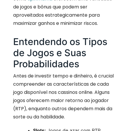
de jogos e bônus que podem ser
aproveitados estrategicamente para
maximizar ganhos e minimizar riscos.
Entendendo os Tipos
de Jogos e Suas
Probabilidades
Antes de investir tempo e dinheiro, é crucial
compreender as características de cada
jogo disponível nos cassinos online. Alguns
jogos oferecem maior retorno ao jogador
(RTP), enquanto outros dependem mais da
sorte ou da habilidade.
Slots:
Jogos de azar com RTP